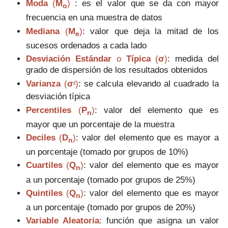
Moda
(
M
)
: es el valor que se da con mayor
o
frecuencia en una muestra de datos
Mediana
(
M
)
: valor que deja la mitad de los
e
sucesos ordenados a cada lado
Desviación Estándar
o
Típica
(
σ
)
: medida del
grado de dispersión de los resultados obtenidos
Varianza
(
σ
)
: se calcula elevando al cuadrado la
2
desviación típica
Percentiles
(
P
)
: valor del elemento que es
n
mayor que un porcentaje de la muestra
Deciles
(
D
)
: valor del elemento que es mayor a
n
un porcentaje (tomado por grupos de 10%)
Cuartiles
(
Q
)
: valor del elemento que es mayor
n
a un porcentaje (tomado por grupos de 25%)
Quintiles
(
Q
)
:
valor del elemento que es mayor
n
a un porcentaje (tomado por grupos de 20%)
Variable Aleatoria
:
función que
asigna
un valor