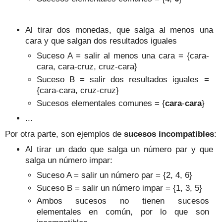
Al tirar
dos monedas
, que salga
al menos una
cara y que salgan dos resultados iguales
Suceso A
= salir
al menos una cara
= {cara-
cara
, cara-cruz, cruz-cara
}
Suceso B
= sali
r
dos resultados iguales
=
{cara-cara, cruz-cruz}
Sucesos elementales comunes = {
cara
-
cara
}
...
Por otra parte, son ejemplos de
sucesos
incompatibles
:
Al tirar
un d
ado que salga
un número par y que
salga
un número impar
:
Suceso A = salir un número par = {2, 4
, 6}
Suceso B = salir un número impar
= {1,
3, 5}
Ambos sucesos no tienen suces
os
elementales en común
, por lo que son