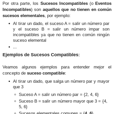
Por otra parte,
lo
s
Sucesos
Incompatibles
(o
Eventos
Incompatibles
) son
aquellos q
ue no tienen en común
suces
o
s elementales
, por ejemplo
:
Al tirar un dado, el suceso A = salir un número par
y el suceso B = salir un
número impar son
i
ncompatibles ya que no tienen en común nin
gún
suces
o ele
mental
...
Ejemplos de S
ucesos
Compatibles
:
Veamos algunos ejemplos para entender mejor el
concepto de
suceso
compatible
:
Al tirar un dado,
que salga un número par y mayor
que
3
Suceso A
= salir un número par = {2, 4, 6}
Suceso B
= sali
r un número mayor que 3 = {4,
5, 6}
Sucesos elementales comunes = {
4
,
6
}