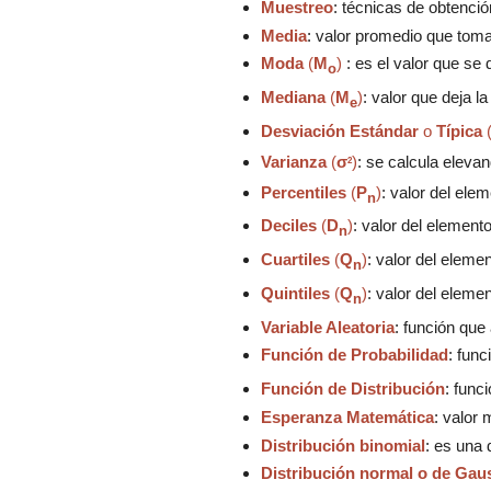
Muestreo
: técnicas de obtenci
Media
: valor promedio que tom
Moda
(
M
)
: es el valor que s
o
Mediana
(
M
)
: valor que deja 
e
Desviación Estándar
o
Típica
Varianza
(
σ
)
: se calcula elevan
2
Percentiles
(
P
)
: valor del ele
n
Deciles
(
D
)
: valor del elemen
n
Cuartiles
(
Q
)
: valor del elem
n
Quintiles
(
Q
)
:
valor del eleme
n
Variable Aleatoria
:
función que
Función de Probabilidad
:
func
Función de Distribución
:
func
Esperanza Matemática
: valor
Distribución binomial
: es una 
Distribución normal o de Gau