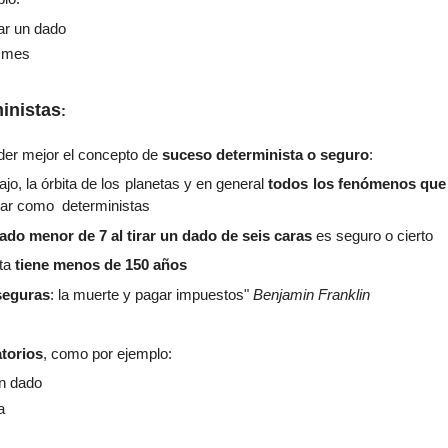
irar un dado
n mes
inistas
:
er mejor el concepto de
suceso determinista o seguro
:
jo, la órbita de los planetas
y en general
t
odos l
os fenómenos que 
ar co
mo deterministas
ado menor de 7 al tirar un dado de seis caras
es seguro o cierto
sta
tiene menos de 150 años
seguras
: la mue
rte y pagar impuestos"
Benjamin Franklin
torios
,
como por ejemplo:
un dado
a