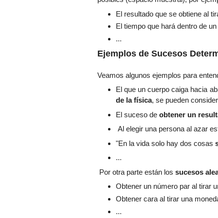
El re
sultado
que se obtiene a
l t
El tiempo que
hará dentro de u
...
Ejemplos de S
ucesos
Determ
Veamos algunos ejemplos para entend
El que
un cuerpo cai
ga
hacia aba
de la física
, se pueden consider
El suces
o de
obtener un result
Al elegir una persona al
azar e
"En la
vida
solo hay dos c
osas
...
Por otra parte están los
sucesos alea
Obtener un
número par
al tirar 
Obtener cara al tirar u
na moned
...