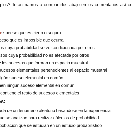
los? Te animamos a compartirlos abajo en los comentarios así co
o
: suceso que es cierto o seguro
uceso que es imposible que ocurra
os cuya probabilidad se ve condicionada por otros
esos cuya probabilidad no es afectada por otros
e los sucesos que forman un espacio muestral
 sucesos elementales pertenecientes al espacio muestral
 algún suceso elemental en común
enen ningún suceso elemental en común
 contiene el resto de sucesos elementales
os
:
ada de un fenómeno aleatorio basándose en la experienci
a
ue se analizan para realizar cálculos de probabilidad
población que se estudian en un estudio probabilístico