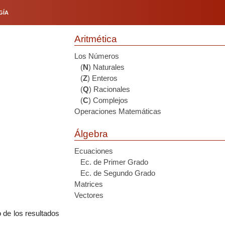
GÍA
Aritmética
Los Números
(
N
) Naturales
(
Z
) Enteros
(
Q
) Racionales
(
C
) Complejos
Operaciones Matemáticas
Álgebra
Ecuaciones
Ec. de Primer Grado
Ec. de Segundo Grado
Matrices
Vectores
o de los resultados