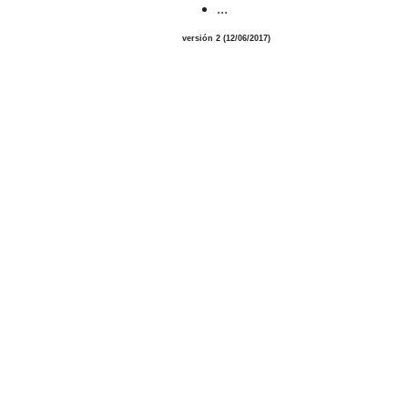
...
versión
2
(12/06/2017)