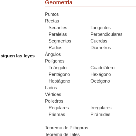
Geometría
Puntos
Rectas
Secantes
Tangentes
Paralelas
Perpendiculares
Segmentos
Cuerdas
Radios
Diámetros
Ángulos
sig
uen las leyes
Polígonos
Triángulo
Cuadrilátero
Pentágono
Hexágono
Heptágono
Octógono
Lados
Vértices
Poliedros
Regulares
Irregulares
Prismas
Pirámides
Teorema de Pitágoras
Teorema de Tales