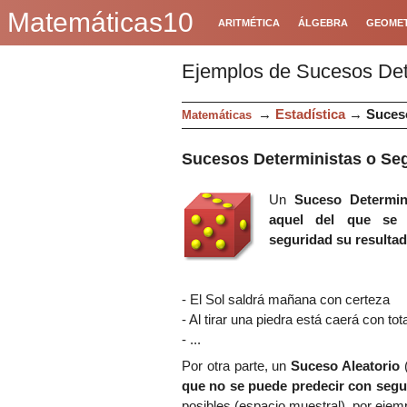
Matemáticas10
ARITMÉTICA
ÁLGEBRA
GEOMET
Ejemplos de Sucesos Det
→
Estadística
→
Suce
Matemáticas
Sucesos
Deterministas o Se
Un
Suceso Determi
aquel del que se 
seguridad su resulta
- El
S
ol saldrá mañana con
ce
rteza
- Al tirar una piedra está caerá con tot
- ...
Por otra parte,
u
n
Suceso Aleatorio
q
ue
no se puede predecir
con
segu
posibles
(espacio muestral)
, por ejem