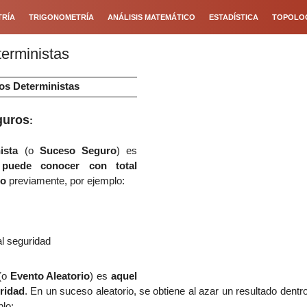
RÍA
TRIGONOMETRÍA
ANÁLISIS MATEMÁTICO
ESTADÍSTICA
TOPOLO
erministas
sos
Deterministas
guros
:
nista
(o
Suceso Seguro
)
es
puede conocer con total
do
previamente, por ejemplo
:
al seguridad
(o
Evento Aleatorio
) es
aquel
ridad
. En un suceso aleatorio
, se obtiene al azar un resultado dentr
plo: