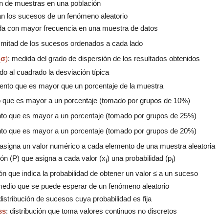
ón de muestras en una población
an los sucesos de un fenómeno aleatorio
e da con mayor frecuencia en una muestra de datos
la mitad de los sucesos ordenados a cada lado
(
σ
)
: medida del grado de dispersión de los resultados obtenidos
do al cuadrado la desviación típica
mento que es mayor que un porcentaje de la muestra
to que es mayor a un porcentaje (tomado por grupos de 10%)
ento que es mayor a un porcentaje (tomado por grupos de 25%)
nto que es mayor a un porcentaje (tomado por grupos de 20%)
asigna
un valor numérico a cada elemento de una muestra
aleatoria
ión (P
)
que
asigna
a cada valor (
x
)
una probabilidad
(p
)
i
i
ión que
indica la probabilidad
de
obtener
un valor
≤
a un suceso
 medio que se puede esperar de un fenómeno aleatorio
distribución de sucesos cuya probabilidad es fija
ss
: distribución que toma valores continuos no discretos