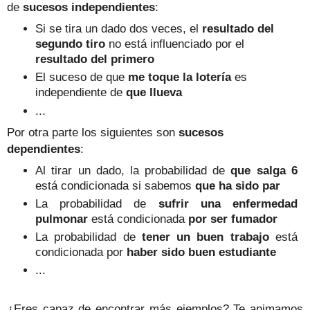
de
sucesos independientes
:
Si se tira
un dado dos veces,
el
resultado del
segundo tiro
no
está influenciado por el
resultado del primero
El suceso de que
me t
oque la lotería
es
independiente
de
que llue
va
...
Por otra parte los siguientes son
sucesos
dependientes
:
Al
tirar un dado, la p
robabilidad de
que salga 6
está condicionada si sabemos
que ha sido par
La probabilidad de
sufrir
una enfermedad
pulmonar
está condicionada
por
ser fumador
La probabilidad de
tener un buen trabajo
está
condicionada por
haber sido buen
estudiante
...
¿Eres capaz de encontrar más ejemplos? Te animamos