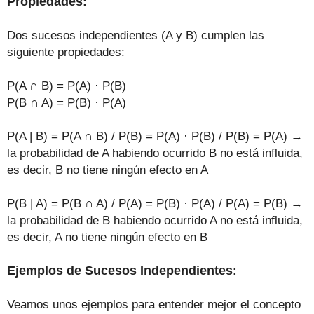
Propiedades:
Dos sucesos independientes (A y B) cumplen las
siguiente propiedades:
P(A
∩ B) = P(A) · P(B)
P(B
∩ A) = P(B) · P(A)
P(A
| B
) = P(A
∩ B) / P(B) =
P(A) · P(B)
/ P(B) = P(A)
→
la probabilidad de A habiendo ocurrido B no está influida,
es decir, B no
tiene ningún efecto en A
P(B
| A
) = P(B
∩ A) / P(A) =
P(B) · P(A)
/ P(A) = P(B)
→
la probabilidad de
B
habiendo ocurrido
A
no está influida,
es de
cir, A no tiene ningún efecto en B
Ejemplos de
Sucesos
Independientes
:
Veamos unos ejemplos para entender mejor el concepto