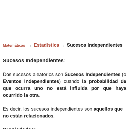
→
Estadística
→
Sucesos Independientes
Matemáticas
Sucesos Independientes
:
Dos sucesos aleatori
os
son
S
ucesos
I
ndependie
ntes
(o
Eventos Independientes
)
cuando
la probabilidad de
que ocurra uno no está influida por
que haya
ocurrido la otra
.
E
s decir, los sucesos
independientes
son
aquellos que
no están relacionados
.