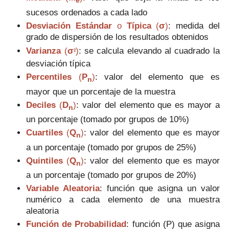
e
sucesos ordenados a cada lado
Desviación Estándar
o
Típica
(
σ
)
: medida del
grado de dispersión de los resultados obtenidos
Varianza
(
σ
)
: se calcula elevando al cuadrado la
2
desviación típica
Percentiles
(
P
)
: valor del elemento que es
n
mayor que un porcentaje de la muestra
Deciles
(
D
)
: valor del elemento que es mayor a
n
un porcentaje (tomado por grupos de 10%)
Cuartiles
(
Q
)
: valor del elemento que es mayor
n
a un porcentaje (tomado por grupos de 25%)
Quintiles
(
Q
)
:
valor del elemento que es mayor
n
a un porcentaje (tomado por grupos de 20%)
Variable Aleatoria
:
función que
asigna
un valor
numérico a cada elemento de una muestra
aleatoria
Función de Probabilidad
:
función (P
)
que
asigna