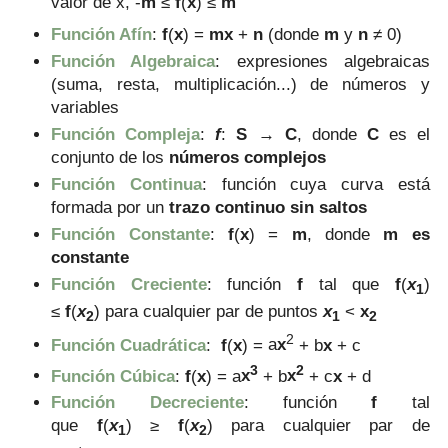
valor de x,
-
m
≤
f
(
x
)
≤
m
Función Afín
:
f
(
x
) =
mx
+
n
(donde
m
y
n
≠ 0)
Función Algebraica
: expresiones algebraicas
(suma, resta, multiplicación...) de números y
variables
Función Compleja
:
f
:
S
→
C
, donde
C
es el
conjunto de los
números complejos
Función Continua
: función cuya curva está
formada por un
trazo continuo sin saltos
Función Constante
:
f
(
x
) =
m
, donde
m es
constante
Función Creciente
: función
f
tal que
f
(
x
)
1
≤
f
(
x
)
para cualquier
par de puntos
x
<
x
2
1
2
2
Función Cuadrática
:
f
(
x
) =
a
x
+ b
x
+
c
3
2
Función Cúbica
:
f
(
x
) =
a
x
+
b
x
+
c
x
+
d
Función Decreciente
: función
f
tal
que
f
(
x
)
≥
f
(
x
)
para cualquier
par de
1
2