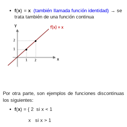
f
(
x
) =
x
(también llamada función identidad)
→ se
trata
también
de una función continua
Por otra parte, son ejemplos de funciones discontinuas
los siguientes:
f
(
x
) = { 2 si x < 1
x si x > 1