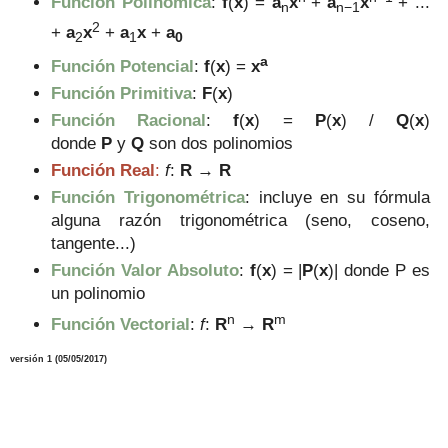
Función Polinómica
:
f
(
x
) =
a
x
+
a
x
+ ...
n
n−1
2
+
a
x
+
a
x
+
a
2
1
0
a
Función Potencial
:
f
(
x
) =
x
Función Primitiva
:
F
(
x
)
Función Racional
:
f
(
x
) =
P
(
x
) /
Q
(
x
)
donde
P
y
Q
son dos polinomios
Función Real
:
f
:
R
→
R
Función Trigonométrica
:
incluye en su fórmula
alguna razón trigonométrica (seno, coseno,
tangente...)
Función Valor Absoluto
:
f
(
x
) = |
P
(
x
)|
donde P es
un polinomio
n
m
Función Vectorial
:
f
:
R
→
R
versión 1 (05/05/2017)