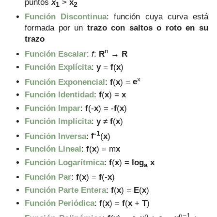
puntos
x
>
x
1
2
Función Discontinua
: función cuya curva está
formada por un
trazo con saltos o roto en su
trazo
n
Función Escalar
:
f
:
R
→
R
Función Explícita
:
y
=
f
(
x
)
x
Función Exponencial
:
f
(
x
) =
e
Función Identidad
:
f
(
x
) =
x
Función Impar
:
f
(-
x
) = -
f
(
x
)
Función Implícita
:
y
≠
f
(
x
)
-1
Función Inversa
:
f
(
x
)
Función Lineal
:
f
(
x
) = m
x
Función Logarítmica
:
f
(
x
) =
log
x
a
Función Par
:
f
(
x
) =
f
(-
x
)
Función Parte Entera
:
f
(
x
) =
E
(
x
)
Función Periódica
:
f
(
x
) =
f
(
x
+
T
)
n
n−1