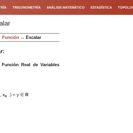
RÍA
TRIGONOMETRÍA
ANÁLISIS MATEMÁTICO
ESTADÍSTICA
TOPOLO
alar
→
Función
→
Escalar
r:
o
Función Real de Variables
)
= y
∈
R
,
x
...
3
4