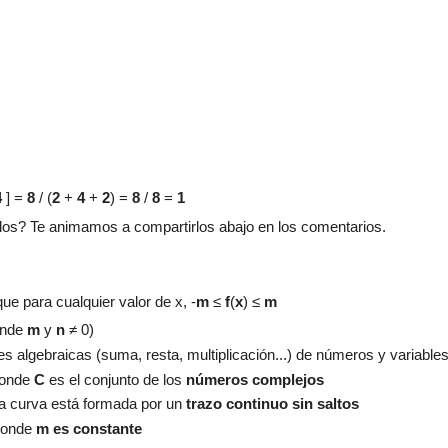
4
] =
8
/ (
2
+
4
+
2
) =
8
/
8
=
1
os? Te animamos a compartirlos abajo en los comentarios.
 que para cualquier valor de x,
-
m
≤
f
(
x
)
≤
m
onde
m
y
n
≠ 0)
es algebraicas (suma, resta, multiplicación...) de números y variable
donde
C
es el conjunto de los
números complejos
ya curva está formada por un
trazo continuo sin saltos
donde
m es constante