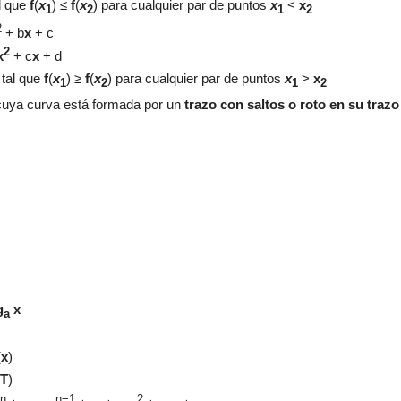
l que
f
(
x
) ≤
f
(
x
)
para cualquier
par de puntos
x
<
x
1
2
1
2
2
+ b
x
+
c
2
x
+
c
x
+
d
f
tal que
f
(
x
)
≥
f
(
x
)
para cualquier
par de puntos
x
>
x
1
2
1
2
 cuya curva está formada por un
trazo con saltos o roto en su trazo
g
x
a
(
x
)
T
)
n
n−1
2