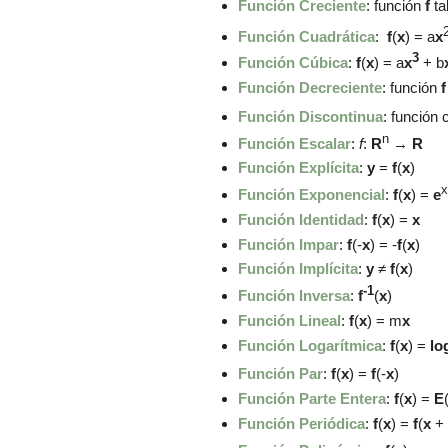
Función Creciente
: función
f
ta
Función Cuadrática
:
f
(
x
) =
a
x
3
Función Cúbica
:
f
(
x
) =
a
x
+
b
Función Decreciente
: función
Función Discontinua
: función
n
Función Escalar
:
f
:
R
→
R
Función Explícita
:
y
=
f
(
x
)
x
Función Exponencial
:
f
(
x
) =
e
Función Identidad
:
f
(
x
) =
x
Función Impar
:
f
(-
x
) = -
f
(
x
)
Función Implícita
:
y
≠
f
(
x
)
-1
Función Inversa
:
f
(
x
)
Función Lineal
:
f
(
x
) = m
x
Función Logarítmica
:
f
(
x
) =
lo
Función Par
:
f
(
x
) =
f
(-
x
)
Función Parte Entera
:
f
(
x
) =
E
Función Periódica
:
f
(
x
) =
f
(
x
+