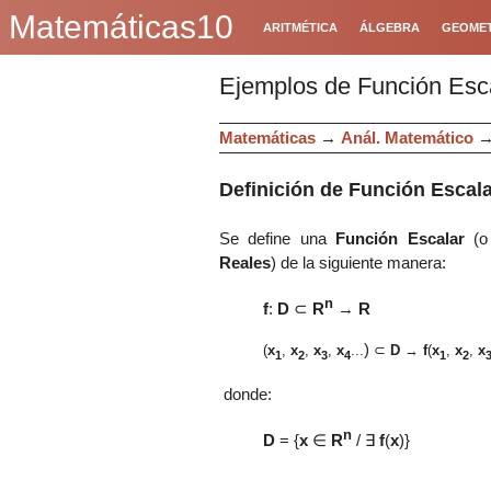
Matemáticas10
ARITMÉTICA
ÁLGEBRA
GEOMET
Ejemplos de Función Esc
Matemáticas
→
Anál. Matemático
Definición de Función Escala
Se define una
Función Escalar
(
Reales
) de la siguiente manera:
n
f
:
D
⊂
R
→
R
)
(
x
,
x
,
x
,
x
...
⊂
D
→
f
(
x
,
x
,
x
1
2
3
4
1
2
donde:
n
D
= {
x
∈
R
/
∃
f
(
x
)}