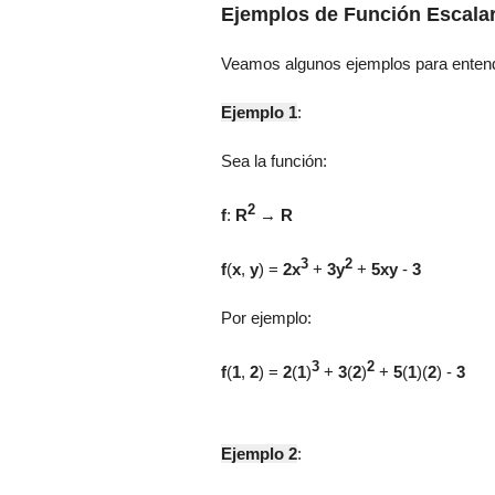
Ejemplos de Función Escalar
Veamos algunos ejemplos para entende
Ejemplo 1
:
Sea la función:
2
f
:
R
→
R
3
2
f
(
x
,
y
) =
2x
+
3y
+
5xy
-
3
Por ejemplo:
3
2
f
(
1
,
2
) =
2
(
1
)
+
3
(
2
)
+
5
(
1
)
(
2
)
-
3
Ejemplo
2
: