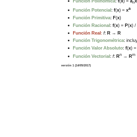
Función Polinómica
:
f
(
x
) =
a
x
n
a
Función Potencial
:
f
(
x
) =
x
Función Primitiva
:
F
(
x
)
Función Racional
:
f
(
x
) =
P
(
x
) /
Función Real
:
f
:
R
→
R
Función Trigonométrica
:
inclu
Función Valor Absoluto
:
f
(
x
) =
n
m
Función Vectorial
:
f
:
R
→
R
versión 1 (
14
/05/2017)