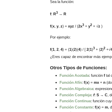
Sea la función:
3
f
:
R
→
R
3
2
f
(
x
,
y
,
z
) =
xyz
/ (
2x
+
y
+
√
z
)
Por ejemplo:
3
2
f
(
1
,
2
,
4
) =
(
1
)
(
2
)
(
4
) / [
2
(
1
)
+
(
2
)
+
√
¿Eres capaz de encontrar más ejempl
Otros Tipos de Funciones:
Función Acotada
: función
f
tal
Función Afín
:
f
(
x
) =
mx
+
n
(d
Función Algebraica
: expresion
Función Compleja
:
f
:
S
→
C
, 
Función Continua
: función cu
Función Constante
:
f
(
x
) =
m
, 