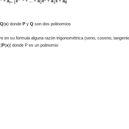
+
a
x
+ ... +
a
x
+
a
x
+
a
n−1
2
1
0
Q
(
x
) donde
P
y
Q
son dos polinomios
ye en su fórmula alguna razón trigonométrica (seno, coseno, tangente.
 |
P
(
x
)|
donde P es un polinomio