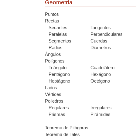
Geometría
Puntos
Rectas
Secantes
Tangentes
Paralelas
Perpendiculares
Segmentos
Cuerdas
Radios
Diámetros
Ángulos
Polígonos
Triángulo
Cuadrilátero
Pentágono
Hexágono
Heptágono
Octógono
Lados
Vértices
Poliedros
Regulares
Irregulares
Prismas
Pirámides
Teorema de Pitágoras
Teorema de Tales