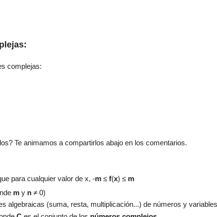
lejas:
es complejas:
os? Te animamos a compartirlos abajo en los comentarios.
 que para cualquier valor de x,
-
m
≤
f
(
x
)
≤
m
onde
m
y
n
≠ 0)
es algebraicas (suma, resta, multiplicación...) de números y variable
donde
C
es el conjunto de los
números complejos