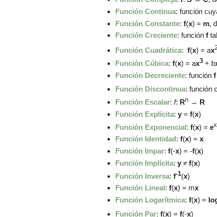
Función Continua
: función cu
Función Constante
:
f
(
x
) =
m
, 
Función Creciente
: función
f
ta
Función Cuadrática
:
f
(
x
) =
a
x
3
Función Cúbica
:
f
(
x
) =
a
x
+
b
Función Decreciente
: función
Función Discontinua
: función
n
Función Escalar
:
f
:
R
→
R
Función Explícita
:
y
=
f
(
x
)
x
Función Exponencial
:
f
(
x
) =
e
Función Identidad
:
f
(
x
) =
x
Función Impar
:
f
(-
x
) = -
f
(
x
)
Función Implícita
:
y
≠
f
(
x
)
-1
Función Inversa
:
f
(
x
)
Función Lineal
:
f
(
x
) = m
x
Función Logarítmica
:
f
(
x
) =
lo
Función Par
:
f
(
x
) =
f
(-
x
)