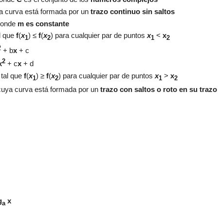
ya curva está formada por un
trazo continuo sin saltos
donde
m es constante
l que
f
(
x
) ≤
f
(
x
)
para cualquier
par de puntos
x
<
x
1
2
1
2
2
+ b
x
+
c
2
x
+
c
x
+
d
f
tal que
f
(
x
)
≥
f
(
x
)
para cualquier
par de puntos
x
>
x
1
2
1
2
 cuya curva está formada por un
trazo con saltos o roto en su trazo
g
x
a