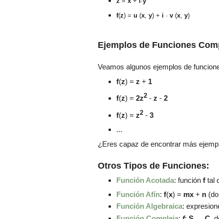
z
=
x
+
i
·
y
f
(
z
) =
u
(
x
,
y
) +
i
·
v
(
x
,
y
)
Ejemplos de Funciones Comp
Veamos algunos ejemplos de funcion
f
(
z
) =
z
+
1
2
f
(
z
) =
2
z
-
z
-
2
2
f
(
z
) =
z
-
3
...
¿Eres capaz de encontrar más ejempl
Otros Tipos de Funciones:
Función Acotada
: función
f
tal
Función Afín
:
f
(
x
) =
mx
+
n
(d
Función Algebraica
: expresion
Función Compleja
:
f
:
S
→
C
, 