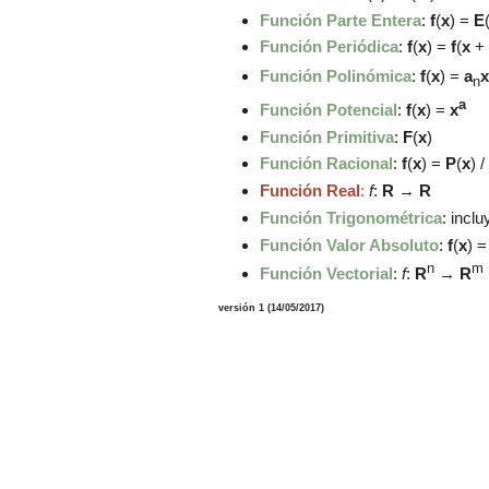
Función Parte Entera
:
f
(
x
) =
E
Función Periódica
:
f
(
x
) =
f
(
x
+
Función Polinómica
:
f
(
x
) =
a
x
n
a
Función Potencial
:
f
(
x
) =
x
Función Primitiva
:
F
(
x
)
Función Racional
:
f
(
x
) =
P
(
x
) /
Función Real
:
f
:
R
→
R
Función Trigonométrica
:
inclu
Función Valor Absoluto
:
f
(
x
) =
n
m
Función Vectorial
:
f
:
R
→
R
versión 1 (
14
/05/2017)