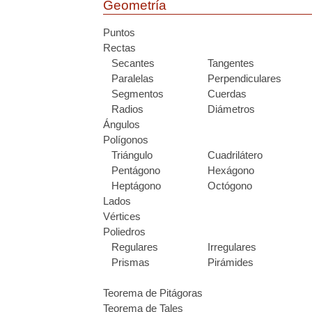
Geometría
Puntos
Rectas
Secantes
Tangentes
Paralelas
Perpendiculares
Segmentos
Cuerdas
Radios
Diámetros
Ángulos
Polígonos
Triángulo
Cuadrilátero
Pentágono
Hexágono
Heptágono
Octógono
Lados
Vértices
Poliedros
Regulares
Irregulares
Prismas
Pirámides
Teorema de Pitágoras
s
Teorema de Tales