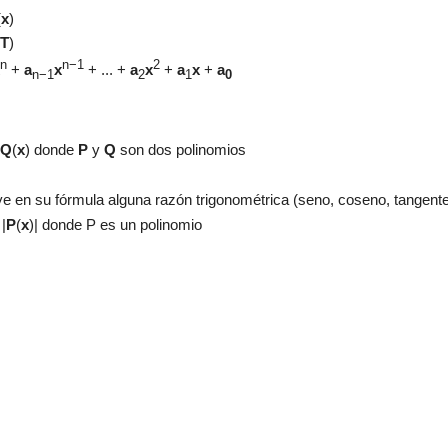
(
x
)
T
)
n
n−1
2
+
a
x
+ ... +
a
x
+
a
x
+
a
n−1
2
1
0
Q
(
x
) donde
P
y
Q
son dos polinomios
ye en su fórmula alguna razón trigonométrica (seno, coseno, tangente.
 |
P
(
x
)|
donde P es un polinomio