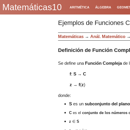
Matemáticas10
ARITMÉTICA
ÁLGEBRA
GEOMET
Ejemplos de Funciones 
Matemáticas
→
Anál. Matemático
Definición de Función Compl
Se define una
Función Compleja
de l
f
:
S
→
C
z
→
f
(
z
)
donde:
S
es un
subconjunto del plan
C
es el
conjunto de los números 
z
∈
S